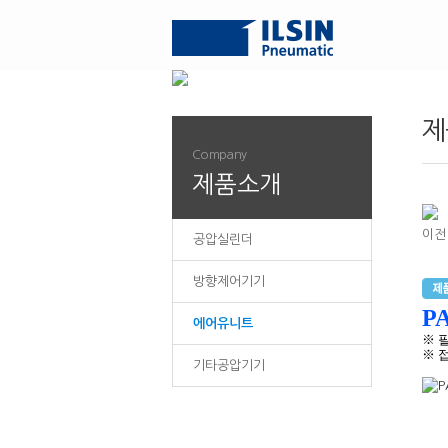
제
Company
제품소개
이전
공압실린더
방향제어기기
PA
에어유니트
※ 
※ 접속
기타공압기기