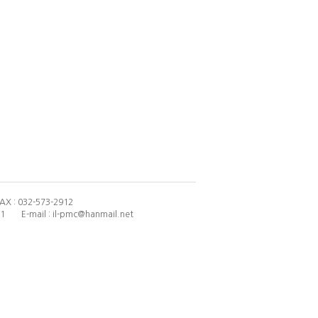
AX : 032-573-2912
21
E-mail : il-pmc@hanmail.net