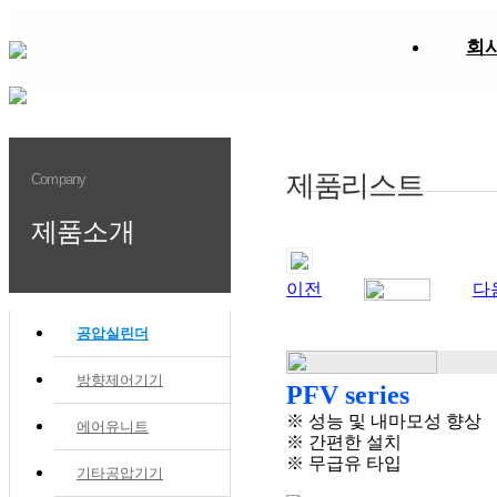
회
제품리스트
Company
제품소개
이전
다
공압실린더
방향제어기기
PFV series
※ 성능 및 내마모성 향상
에어유니트
※ 간편한 설치
※ 무급유 타입
기타공압기기