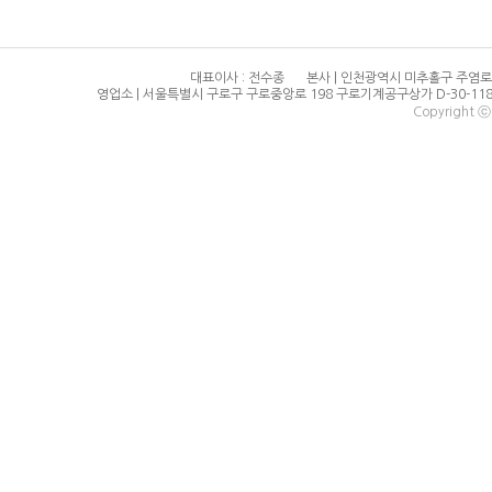
대표이사 : 전수종
본사 | 인천광역시 미추홀구 주염로
영업소 | 서울특별시 구로구 구로중앙로 198 구로기계공구상가 D-30-118
Copyright ⓒ