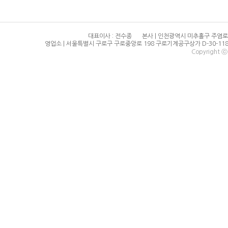
대표이사 : 전수종
본사 | 인천광역시 미추홀구 주염로
영업소 | 서울특별시 구로구 구로중앙로 198 구로기계공구상가 D-30-118
Copyright ⓒ