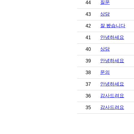
질문
44
상담
43
잘 봤습니다
42
안녕하세요
41
상담
40
안녕하세요
39
문의
38
안녕하세요
37
감사드려요
36
감사드려요
35